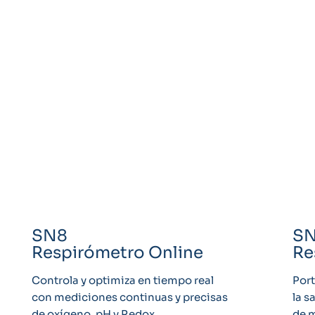
SN8
S
Respirómetro Online
Re
Controla y optimiza en tiempo real
Port
con mediciones continuas y precisas
la s
de oxígeno, pH y Redox.
de m